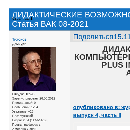
ДИДАКТИЧЕСКИЕ ВОЗМОЖНО
Страница:
1
Статья ВАК 08-2021
Поделиться
15.1
Тихонов
Демиург
ДИДА
КОМПЬЮТЕРН
PLUS 
Откуда:
Пермь
Зарегистрирован
: 26.06.2012
Приглашений:
0
опубликовано в: жур
Сообщений:
1294
Уважение:
+28
выпуск 4, часть II
Пол:
Мужской
Возраст:
51
[1974-09-14]
Провел на форуме:
2 месяца 7 дней