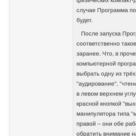
физических компакт-
случае Программа пос
будет.
После запуска Прогр
соответственно тако
заранее. Что, в проч
компьютерной програ
выбрать одну из трё
"аудирование", "чтен
в левом верхнем угл
красной кнопкой "вых
манипулятора типа "
правой – они обе ра
обратить внимание на