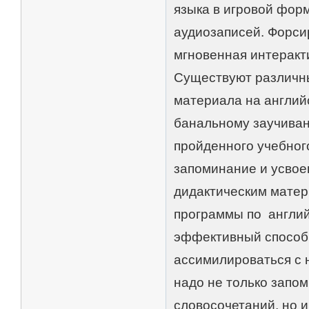
языка в игровой фор
аудиозаписей. Форси
мгновенная интеракт
Существуют различны
материала на английс
банальному заучива
пройденного учебног
запоминание и усвое
дидактическим матер
программы по английс
эффективный способ 
ассимилироваться с н
надо не только запо
словосочетаний, но и