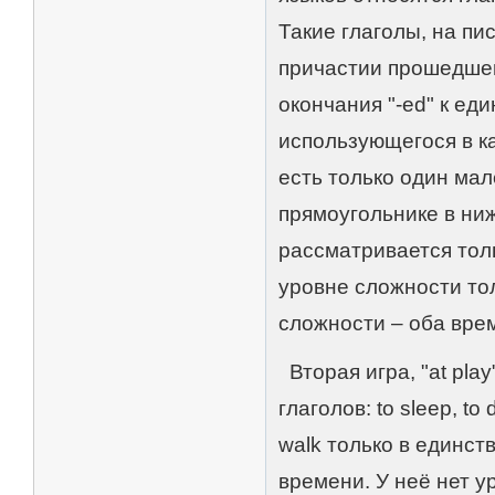
Такие глаголы, на п
причастии прошедше
окончания "-ed" к ед
использующегося в ка
есть только один ма
прямоугольнике в ниж
рассматривается тол
уровне сложности то
сложности – оба вре
Вторая игра, "at pla
глаголов: to sleep, to d
walk только в единс
времени. У неё нет у