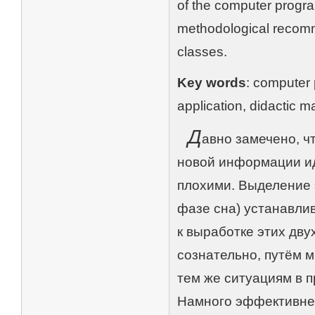
of the computer progra
methodological recomme
classes.
Key words
: computer 
application, didactic ma
Д
авно замечено, ч
новой информации ид
плохими. Выделение 
фазе сна) устанавлив
к выработке этих дв
сознательно, путём м
тем же ситуациям в п
Намного эффективнее