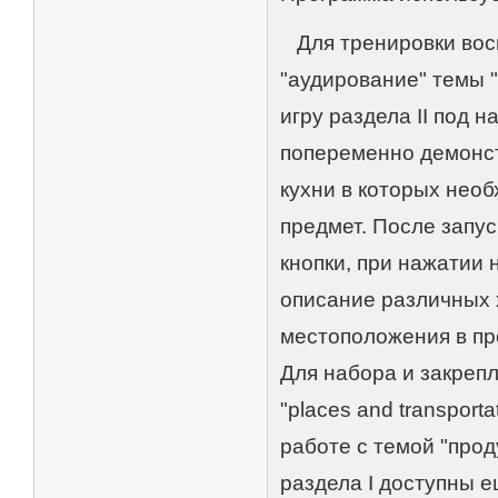
Для тренировки восп
"аудирование" темы "
игру раздела II под н
попеременно демонст
кухни в которых нео
предмет. После запус
кнопки, при нажатии
описание различных х
местоположения в пр
Для набора и закреп
"places and transpor
работе с темой "прод
раздела I доступны ещ