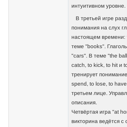
интуитивном уровне.
В третьей игре разде
понимания на слух г
настоящем времени: to il
теме "books". Глаголы to
"cars". В теме "the ba
catch, to kick, to hi
тренирует понимание 
spend, to lose, to ha
третьем лице. Управл
описания.
Четвёртая игра "at h
викторина ведётся с 