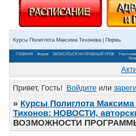
Курсы Полиглота Максима Тихонова | Пермь
ГЛАВНАЯ
Форум
ЗАПИСАТЬСЯ НА ПРОБНЫЙ УРОК
Участник
Рег
Акт
Привет, Гость!
Войдите
или
зарег
»
Курсы Полиглота Максима 
Тихонов: НОВОСТИ, авторск
ВОЗМОЖНОСТИ ПРОГРАММЫ T