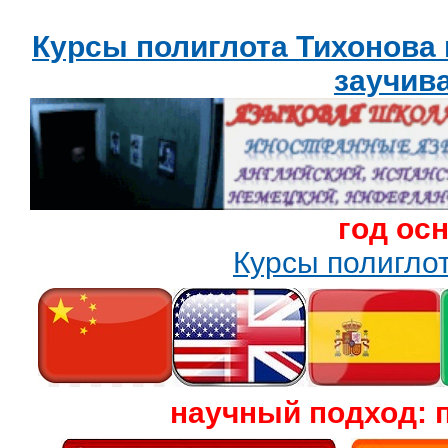
Курсы полиглота Тихонова
заучив
год ос
Курсы полигл
научный подход: 