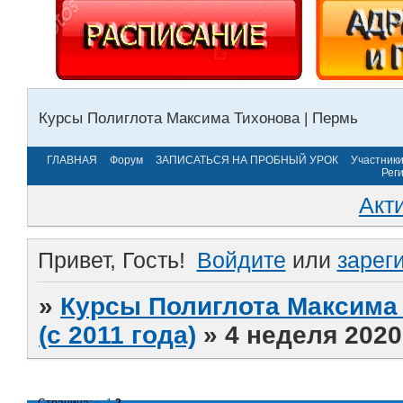
Курсы Полиглота Максима Тихонова | Пермь
ГЛАВНАЯ
Форум
ЗАПИСАТЬСЯ НА ПРОБНЫЙ УРОК
Участник
Рег
Акт
Привет, Гость!
Войдите
или
зарег
»
Курсы Полиглота Максима 
(с 2011 года)
»
4 неделя 2020
Страница:
«
1
2