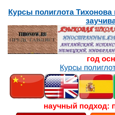
Курсы полиглота Тихонова
заучив
год ос
Курсы полигл
научный подход: 