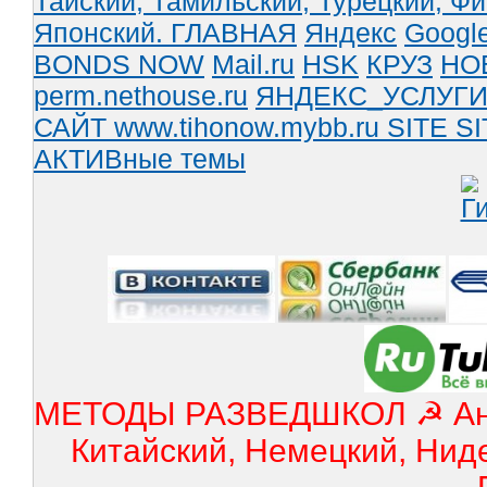
Тайский,
Тамильский,
Турецкий,
Фи
Японский.
ГЛАВНАЯ
Яндекс
Googl
BONDS NOW
Mail.ru
HSK
КРУЗ
НО
perm.nethouse.ru
ЯНДЕКС_УСЛУГ
САЙТ www.tihonow.mybb.ru
SITE
SI
АКТИВные темы
МЕТОДЫ РАЗВЕДШКОЛ ☭ Англ
Китайский, Немецкий, Нид