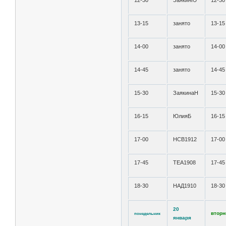
12-30
ЗаякинЮ
12-30
13-15
занято
13-15
14-00
занято
14-00
14-45
занято
14-45
15-30
ЗаякинаН
15-30
16-15
ЮлияБ
16-15
17-00
НСВ1912
17-00
17-45
ТЕА1908
17-45
18-30
НАД1910
18-30
20
вторн
понедельник
января