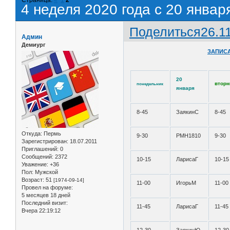
4 неделя 2020 года с 20 январ
Поделиться
26.1
Админ
Демиург
ЗАПИСА
20
вторн
понедельник
января
8-45
ЗаякинС
8-45
Откуда:
Пермь
9-30
РМН1810
9-30
Зарегистрирован
: 18.07.2011
Приглашений:
0
Сообщений:
2372
10-15
ЛарисаГ
10-15
Уважение:
+36
Пол:
Мужской
Возраст:
51
[1974-09-14]
11-00
ИгорьМ
11-00
Провел на форуме:
5 месяцев 18 дней
Последний визит:
11-45
ЛарисаГ
11-45
Вчера 22:19:12