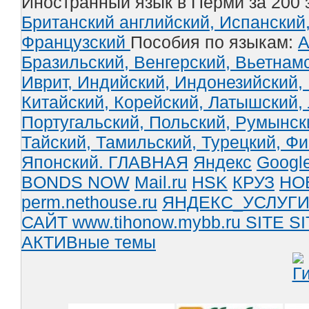
Иностранный язык в Перми за 200 
Британский английский,
Испанский
Французский
Пособия по языкам:
А
Бразильский,
Венгерский,
Вьетнам
Иврит,
Индийский,
Индонезийский,
Китайский,
Корейский,
Латышский,
Португальский,
Польский,
Румынск
Тайский,
Тамильский,
Турецкий,
Фи
Японский.
ГЛАВНАЯ
Яндекс
Googl
BONDS NOW
Mail.ru
HSK
КРУЗ
НО
perm.nethouse.ru
ЯНДЕКС_УСЛУГ
САЙТ www.tihonow.mybb.ru
SITE
SI
АКТИВные темы