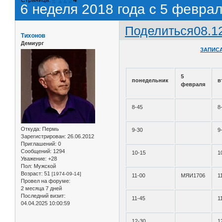
6 неделя 2018 года с 5 февра
Поделиться
08.1
Тихонов
Демиург
ЗАПИСА
5
понедельник
в
февраля
8-45
8
Откуда:
Пермь
9-30
9
Зарегистрирован
: 26.06.2012
Приглашений:
0
Сообщений:
1294
10-15
1
Уважение:
+28
Пол:
Мужской
Возраст:
51
[1974-09-14]
11-00
МЯИ1706
1
Провел на форуме:
2 месяца 7 дней
Последний визит:
11-45
1
04.04.2025 10:00:59
12-30
1