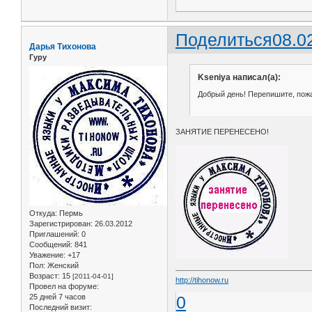
Поделиться
08.0
Дарья Тихонова
Гуру
Kseniya написал(а):
Добрый день! Перепишите, пожал
ЗАНЯТИЕ ПЕРЕНЕСЕНО!
Откуда:
Пермь
Зарегистрирован
: 26.03.2012
Приглашений:
0
Сообщений:
841
Уважение:
+17
Пол:
Женский
Возраст:
15
[2011-04-01]
http://tihonow.ru
Провел на форуме:
25 дней 7 часов
0
Последний визит: