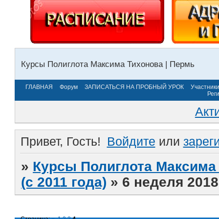
Курсы Полиглота Максима Тихонова | Пермь
ГЛАВНАЯ
Форум
ЗАПИСАТЬСЯ НА ПРОБНЫЙ УРОК
Участник
Рег
Акт
Привет, Гость!
Войдите
или
зарег
»
Курсы Полиглота Максима 
(с 2011 года)
»
6 неделя 2018
Страница:
«
1
2
3
4