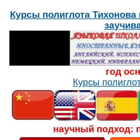
Курсы полиглота Тихонова
заучив
год ос
Курсы полигл
научный подход: 