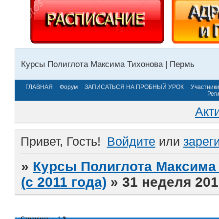
Курсы Полиглота Максима Тихонова | Пермь
ГЛАВНАЯ
Форум
ЗАПИСАТЬСЯ НА ПРОБНЫЙ УРОК
Участник
Рег
Акт
Привет, Гость!
Войдите
или
зарег
»
Курсы Полиглота Максима 
(с 2011 года)
»
31 неделя 201
Страница:
«
1
2