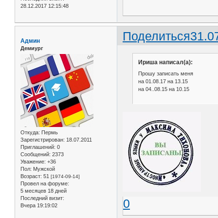
28.12.2017 12:15:48
Поделиться
31.0
Админ
Демиург
Ириша написал(а):
Прошу записать меня
на 01.08.17 на 13.15
на 04..08.15 на 10.15
Откуда:
Пермь
Зарегистрирован
: 18.07.2011
Приглашений:
0
Сообщений:
2373
Уважение:
+36
Пол:
Мужской
Возраст:
51
[1974-09-14]
Провел на форуме:
5 месяцев 18 дней
Последний визит:
0
Вчера 19:19:02