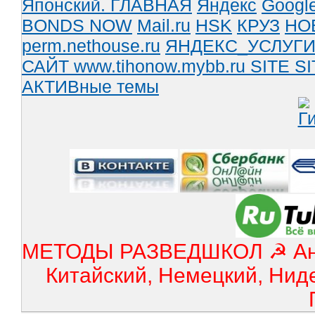
Японский.
ГЛАВНАЯ
Яндекс
Googl
BONDS NOW
Mail.ru
HSK
КРУЗ
НО
perm.nethouse.ru
ЯНДЕКС_УСЛУГ
САЙТ www.tihonow.mybb.ru
SITE
SI
АКТИВные темы
МЕТОДЫ РАЗВЕДШКОЛ ☭ Англ
Китайский, Немецкий, Нид