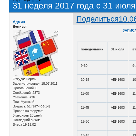
31 неделя 2017 года с 31 июля
Поделиться
10.0
Админ
Демиург
ЗАПИСА
понедельник
31 июля
в
9-30
9-
Откуда:
Пермь
10-15
АЕИ1603
10
Зарегистрирован
: 18.07.2011
Приглашений:
0
Сообщений:
2373
11-00
АЕИ1603
11
Уважение:
+36
Пол:
Мужской
Возраст:
51
[1974-09-14]
11-45
АЕИ1603
11
Провел на форуме:
5 месяцев 18 дней
Последний визит:
12-30
АЕИ1603
12
Вчера 19:19:02
13-15
13