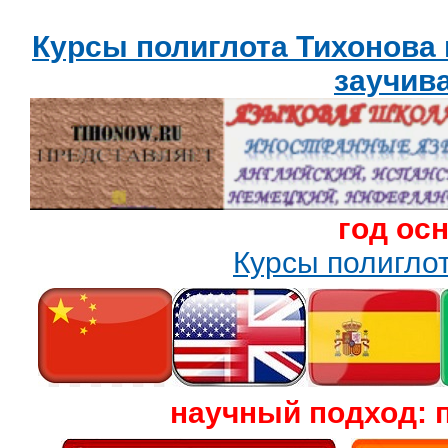
Курсы полиглота Тихонова
заучив
год ос
Курсы полигл
научный подход: 