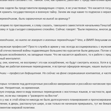
аковая мало связана с гос. тайной. Они, как правило, работают с представителями ар
олом сидели бы представители враждующих сторон, я не участвовал. Что касается гос
ся хранить государственную и военную тайну. Зачем им еще какие-то подписки о нера
переводчиком, были ограничения на выезд за границу?
лгарию по приглашению, к слову сказать, тамошнего заместителя начальника Генштаб
ровку я туда съездил совершенно спокойно. Сейчас говорят: "Были перекосы, многое д
еводчиках, но никто не говорит о военных переводчицах? Что, в ВИИЯ девушкам вх
но мужская профессия? Просто служба в армии у нас всегда ассоциировалась с мужски
ой отечественной войны подавляющее большинство курсантов были девушки. Потом о
евушек возобновился, на западные языки. Что же касается арабского, то к работе с пр
ный менталитет.
 они, конечно, не воспримут это как оскорбление, но будут смотреть искоса. Хотя 
обще же работая военным переводчиком, я встречал офицеров-женщин, наших выпускн
дчики —профессия дефицитная. Но сейчас на фоне сворачивания контактов, в час
торых готовили под долгосрочные российско-американские и российско-натовские прое
ая. Неприятная, но временная.
рвую очередь имел в виду военных переводчиков с восточных языков, в частности, ар
ее, если мы говорим о "развороте на Восток".
то у нас в этой области никогда не было долгосрочного планирования и прогнозировани
ении, в дверь, распахнутую шире, а как только ее начинали прикрывать, тут же бежал
ементом мировой политики.