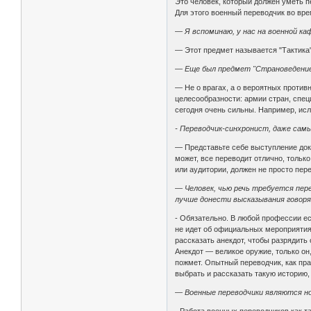
Это человек, который должен уметь п
Для этого военный переводчик во вре
— Я вспоминаю, у нас на военной к
— Этот предмет называется "Тактика"
— Еще был предмет "Страноведение
— Не о врагах, а о вероятных против
целесообразности: армии стран, спец
сегодня очень сильны. Например, исл
- Переводчик-синхронист, даже самы
— Представьте себе выступление докл
может, все переводит отлично, тольк
или аудитории, должен не просто пер
— Человек, чью речь требуется пер
лучше донести высказывания говор
- Обязательно. В любой профессии ес
не идет об официальных мероприятиях
рассказать анекдот, чтобы разрядить
Анекдот — великое оружие, только он
пожмет. Опытный переводчик, как пра
выбрать и рассказать такую историю,
— Военные переводчики являются но