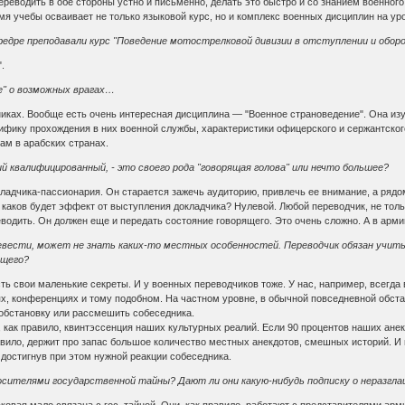
ереводить в обе стороны устно и письменно, делать это быстро и со знанием военного
мя учебы осваивает не только языковой курс, но и комплекс военных дисциплин на ур
афедре преподавали курс "Поведение мотострелковой дивизии в отступлении и обор
.
" о возможных врагах…
никах. Вообще есть очень интересная дисциплина — "Военное страноведение". Она изуч
ифику прохождения в них военной службы, характеристики офицерского и сержантског
ам в арабских странах.
й квалифицированный, - это своего рода "говорящая голова" или нечто большее?
адчика-пассионария. Он старается зажечь аудиторию, привлечь ее внимание, а рядом 
о каков будет эффект от выступления докладчика? Нулевой. Любой переводчик, не тол
еводить. Он должен еще и передать состояние говорящего. Это очень сложно. А в арми
евести, может не знать каких-то местных особенностей. Переводчик обязан учиты
ящего?
ть свои маленькие секреты. И у военных переводчиков тоже. У нас, например, всегда
, конференциях и тому подобном. На частном уровне, в обычной повседневной обстан
 обстановку или рассмешить собеседника.
, как правило, квинтэссенция наших культурных реалий. Если 90 процентов наших анек
вило, держит про запас большое количество местных анекдотов, смешных историй. И 
 достигнув при этом нужной реакции собеседника.
сителями государственной тайны? Дают ли они какую-нибудь подписку о неразгла