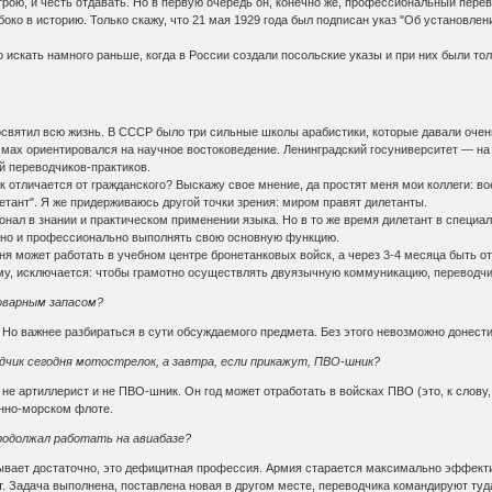
рою, и честь отдавать. Но в первую очередь он, конечно же, профессиональный пере
убоко в историю. Только скажу, что 21 мая 1929 года был подписан указ "Об установл
 искать намного раньше, когда в России создали посольские указы и при них были т
 посвятил всю жизнь. В СССР было три сильные школы арабистики, которые давали оче
мах ориентировался на научное востоковедение. Ленинградский госуниверситет — на
й переводчиков-практиков.
 отличается от гражданского? Выскажу свое мнение, да простят меня мои коллеги: в
етант". Я же придерживаюсь другой точки зрения: миром правят дилетанты.
нал в знании и практическом применении языка. Но в то же время дилетант в специа
нно и профессионально выполнять свою основную функцию.
ня может работать в учебном центре бронетанковых войск, а через 3-4 месяца быть о
му, исключается: чтобы грамотно осуществлять двуязычную коммуникацию, переводчи
варным запасом?
Но важнее разбираться в сути обсуждаемого предмета. Без этого невозможно донести
дчик сегодня мотострелок, а завтра, если прикажут, ПВО-шник?
не артиллерист и не ПВО-шник. Он год может отработать в войсках ПВО (это, к слову, 
енно-морском флоте.
продолжал работать на авиабазе?
ывает достаточно, это дефицитная профессия. Армия старается максимально эффектив
ет. Задача выполнена, поставлена новая в другом месте, переводчика командируют туд