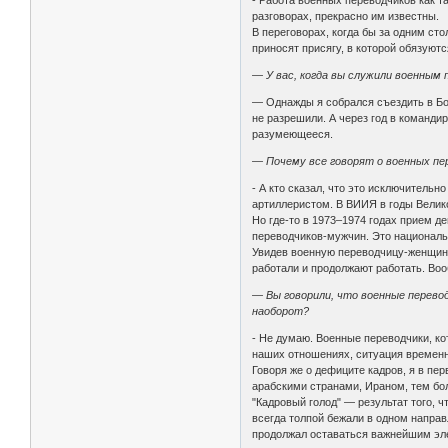
- Работа военных переводчиков как т
разговорах, прекрасно им известны.
В переговорах, когда бы за одним ст
приносят присягу, в которой обязуют
— У вас, когда вы служили военным 
— Однажды я собрался съездить в Бо
не разрешили. А через год в команди
разумеющееся.
— Почему все говорят о военных пер
- А кто сказал, что это исключитель
артиллеристом. В ВИИЯ в годы Велик
Но где-то в 1973–1974 годах прием д
переводчиков-мужчин. Это националь
Увидев военную переводчицу-женщину,
работали и продолжают работать. Во
— Вы говорили, что военные перево
наоборот?
- Не думаю. Военные переводчики, ко
наших отношениях, ситуация временн
Говоря же о дефиците кадров, я в пе
арабскими странами, Ираном, тем бол
"Кадровый голод" — результат того, ч
всегда толпой бежали в одном направл
продолжал оставаться важнейшим эл