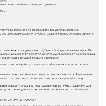
 дела.
овне среднего военного офицерского училища.
оне"…
ает то же самое, но с точки зрения военной доктрины и военной
о составов, национально-культурные традиции, которые во многих странах и
с ним стоит переводчик и что-то бубнит себе под нос или в микрофон. Он,
ько военный, если хочет адекватно донести мысль говорящего до собеседника
и бывает масса ситуаций, когда это необходимо.
вать их в своей работе, так сказать, адаптировать перевод, чтобы
 в запасе достаточно большое количество местных анекдотов. Речь, конечно
овке те же советники и специалисты, которых ты переводишь, могут
дотов перевести буквально, иностранец ничего не поймет, только плечами
искусство переводчика в этом случае заключается в том, чтобы быстро
шении или что-то подобное?