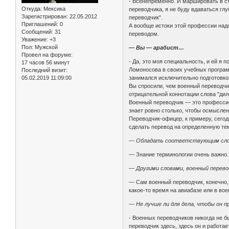
- Всенепременно. И маршировать в ст
Откуда:
Мексика
переводчика, я не буду вдаваться гл
Зарегистрирован
: 22.05.2012
переводчик".
Приглашений:
0
А вообще истоки этой профессии надо
Сообщений:
31
переводом.
Уважение:
+3
Пол:
Мужской
— Вы — арабист…
Провел на форуме:
- Да, это моя специальность, и ей я
17 часов 56 минут
Ломоносова в своих учебных програм
Последний визит:
05.02.2019 11:09:00
занимался исключительно подготовко
Вы спросили, чем военный переводчик
отрицательной коннотации слова "дил
Военный переводчик — это профессио
знает ровно столько, чтобы осмысле
Переводчик-офицер, к примеру, сегод
сделать перевод на определенную те
— Обладать соответствующим сло
— Знание терминологии очень важно. 
— Другими словами, военный перево
— Сам военный переводчик, конечно, 
какое-то время на авиабазе или в во
— Не лучше ли для дела, чтобы он 
- Военных переводчиков никогда не б
переводчик здесь, здесь он и работа