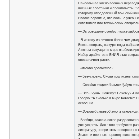
Наибольшее число военных переводчик
военные советники и специалисты. З
которому определенный воинский кон
Вполне вероятно, что больше учебных
советников или технических специал
— Вы говорите о недостатке кадров
- Я исхожу из личного более чем два
Боюсь соврать, на курс тогда набрали
А потом ситуация в мире стабилизир
Набор арабистов в ВИИЯ стал сокраща
снова начнет расти.
- Именно арабистов?
— Безусловно. Снова подписаны согла
— Сегодня скорее больше будут вос
— Это - чушь. Почему? Почему? А вот
Говорю: "А сколько в мире Китаев?" 
особенно.
— Военный перевод это, в основном,
- Вообще, классическое разделение п
устную речь. Для этого требуется р
литературу, но при этом совершенно 
Знаю я и военных переводчиков, кот