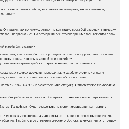
мий дружественных стран, и техника, уставы, которые обсуждаются в
ударственной тайны вообще, то военные переводчики, как все военные,
зглашении?
а. Отправил, как положено, рапорт по команде с просьбой разрешить выезд —
елалось неправильно". Но в то время все это воспринималось как само собой
од всегда был заказан?
м началом, и неважно, был ты переводчиком или гренадером, санитаром или
н опять превратился вы мужской офицерский вуз.
едставителями армий арабских стран, конечно, лучше привлекать
в гражданских сферах девушки-переводчицы с арабского очень успешно
иц, и они отлично справлялись со своими обязанностями.
тности с США и НАТО, не окажется, что ситуация изменится с точностью
кты, без работы не останутся. Во-первых, то, что мы сейчас переживаем в
абистов. Их дефицит будет возрастать по мере наращивания контактов с
я. У меня как у востоковеда и арабиста есть, конечно, свое объяснение: мы
и обратно. Так было и со странами Ближнего Востока, а между тем этот регион