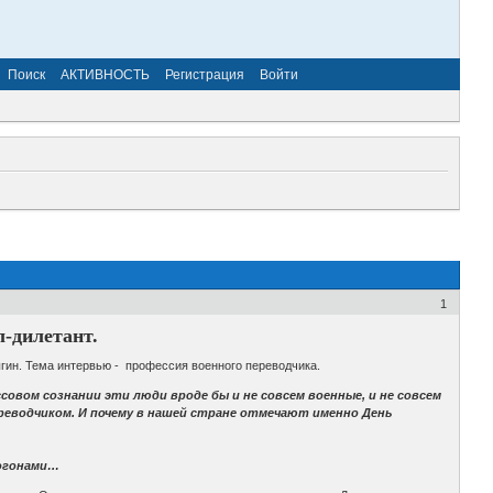
Поиск
АКТИВНОСТЬ
Регистрация
Войти
1
л-дилетант.
ин. Тема интервью - профессия военного переводчика.
совом сознании эти люди вроде бы и не совсем военные, и не совсем
реводчиком. И почему в нашей стране отмечают именно День
погонами…