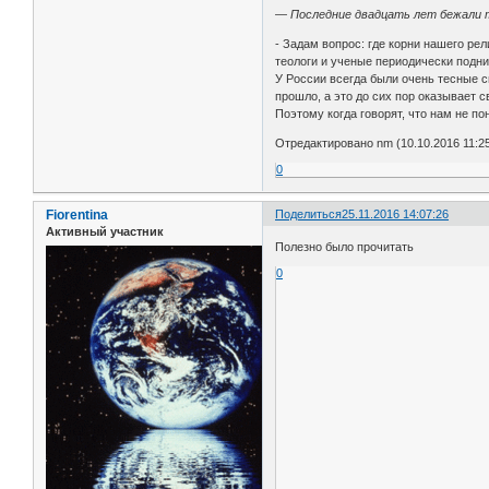
— Последние двадцать лет бежали 
- Задам вопрос: где корни нашего ре
теологи и ученые периодически подни
У России всегда были очень тесные св
прошло, а это до сих пор оказывает
Поэтому когда говорят, что нам не по
Отредактировано nm (10.10.2016 11:25
0
Fiorentina
Поделиться
25.11.2016 14:07:26
Активный участник
Полезно было прочитать
0