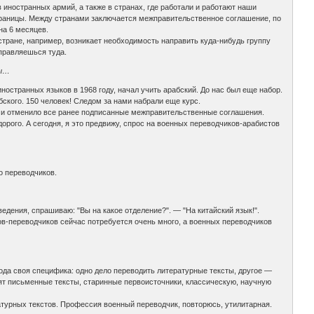
иностранных армий, а также в странах, где работали и работают наши
границы. Между странами заключается межправительственное соглашение, по
на 6 месяцев.
 стране, например, возникает необходимость направить куда-нибудь группу
правляешься туда.
ры…
ностранных языков в 1968 году, начал учить арабский. До нас был еще набор.
бского. 150 человек! Следом за нами набрали еще курс.
во и отменило все ранее подписанные межправительственные соглашения.
дорого. А сегодня, я это предвижу, спрос на военных переводчиков-арабистов
о переводчиков.
едения, спрашиваю: "Вы на какое отделение?". — "На китайский язык!".
стов-переводчиков сейчас потребуется очень много, а военных переводчиков
ода своя специфика: одно дело переводить литературные тексты, другое —
дят письменные тексты, старинные первоисточники, классическую, научную
турных текстов. Профессия военный переводчик, повторюсь, утилитарная.