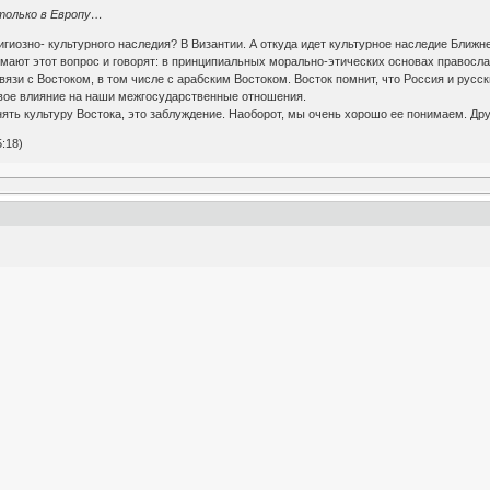
только в Европу…
лигиозно- культурного наследия? В Византии. А откуда идет культурное наследие Бли
мают этот вопрос и говорят: в принципиальных морально-этических основах правосла
язи с Востоком, в том числе с арабским Востоком. Восток помнит, что Россия и русск
 свое влияние на наши межгосударственные отношения.
нять культуру Востока, это заблуждение. Наоборот, мы очень хорошо ее понимаем. Дру
:18)