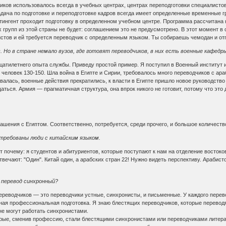
ов использовалось всегда в учебных центрах, центрах переподготовки специалистов 
адача по подготовке и переподготовке кадров всегда имеет определенные временные 
тингент проходит подготовку в определенном учебном центре. Программа рассчитана 
 групп из этой страны не будет: соглашением это не предусмотрено. В этот момент в
истов и ей требуется переводчик с определенным языком. Ты собираешь чемодан и от
. Но в стране немало вузов, где готовят переводчиков, в них есть военные кафед
дцатилетнего опыта службы. Приведу простой пример. Я поступил в Военный институт и
 человек 130-150. Шла война в Египте и Сирии, требовалось много переводчиков с ара
овалась, военные действия прекратились, к власти в Египте пришло новое руководст
ться. Армия — прагматичная структура, она впрок никого не готовит, потому что это 
шения с Египтом. Соответственно, потребуется, среди прочего, и большое количеств
требованы люди с китайским языком.
 почему: я студентов и абитуриентов, которые поступают к нам на отделение востоков
Отвечают: "Один". Китай один, а арабских стран 22! Нужно видеть перспективу. Араби
 перевод синхронный?
ереводчиков — это переводчики устные, синхронисты, и письменные. У каждого перев
азная профессиональная подготовка. Я знаю блестящих переводчиков, которые перево
не могут работать синхронистами.
орые, сменив профессию, стали блестящими синхронистами или переводчиками литера