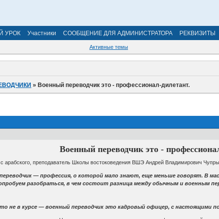
Й УРОК
Участники
СООБЩЕНИЕ ДЛЯ АДМИНИСТРАТОРА
РЕКВИЗИТЫ
Активные темы
ЕВОДЧИКИ
»
Военный переводчик это - профессионал-дилетант.
Военный переводчик это - профессиона
с арабского, преподаватель Школы востоковедения ВШЭ Андрей Владимирович Чупрыг
переводчик — профессия, о которой мало знают, еще меньше говорят. В мас
опробуем разобраться, в чем состоит разница между обычным и военным пе
 кто не в курсе — военный переводчик это кадровый офицер, с настоящими 