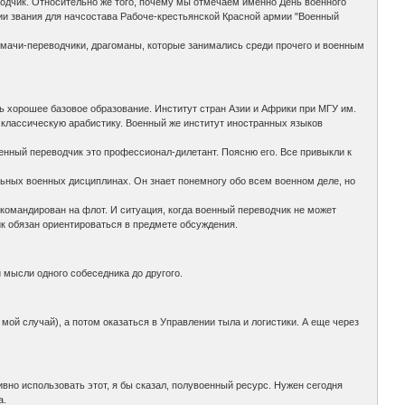
водчик. Относительно же того, почему мы отмечаем именно День военного
ении звания для начсостава Рабоче-крестьянской Красной армии "Военный
олмачи-переводчики, драгоманы, которые занимались среди прочего и военным
нь хорошее базовое образование. Институт стран Азии и Африки при МГУ им.
 классическую арабистику. Военный же институт иностранных языков
оенный переводчик это профессионал-дилетант. Поясню его. Все привыкли к
льных военных дисциплинах. Он знает понемногу обо всем военном деле, но
ткомандирован на флот. И ситуация, когда военный переводчик не может
к обязан ориентироваться в предмете обсуждения.
 мысли одного собеседника до другого.
мой случай), а потом оказаться в Управлении тыла и логистики. А еще через
но использовать этот, я бы сказал, полувоенный ресурс. Нужен сегодня
а.