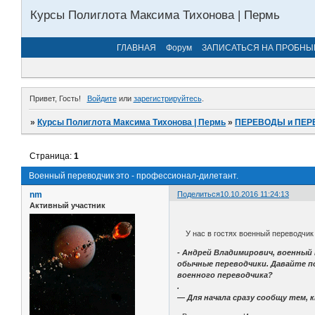
Курсы Полиглота Максима Тихонова | Пермь
ГЛАВНАЯ
Форум
ЗАПИСАТЬСЯ НА ПРОБНЫ
Привет, Гость!
Войдите
или
зарегистрируйтесь
.
»
Курсы Полиглота Максима Тихонова | Пермь
»
ПЕРЕВОДЫ и ПЕР
Страница:
1
Военный переводчик это - профессионал-дилетант.
nm
Поделиться
10.10.2016 11:24:13
Активный участник
У нас в гостях военный переводчик 
- Андрей Владимирович, военный 
обычные переводчики. Давайте п
военного переводчика?
.
— Для начала сразу сообщу тем,