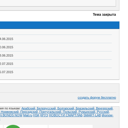
Тема закрыта
4.06.2015
0.06.2015
3.06.2015
2.07.2015
5.07.2015
создать форум бесплатно
ия по языкам:
Арабский,
Белорусский,
Болгарский,
Бразильский,
Венгерский,
,
Норвежский,
Персидский,
Португальский,
Польский,
Румынский,
Русский,
AN BONDS NOW
Mail.ru
HSK
КРУЗ
НОВОСТИ СМАРТЛАБ
SMART-LAB
tihonow-
ы