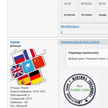
18-15
БУЛ1211
18-15
вторник
16 июня
среда
http://tihonow.ru
0
Админ
Поделиться
16.06.2015 12:49:04
Демиург
Надежда написал(а):
Добрый день! Запишите меня, по
Откуда:
Пермь
Зарегистрирован
: 18.07.2011
Приглашений:
0
Сообщений:
2373
Уважение:
+36
Пол:
Мужской