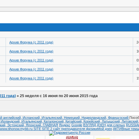
Архив Форума (с 2011 года)
2
Архив Форума (с 2011 года)
1
Архив Форума (с 2011 года)
0
Архив Форума (с 2011 года)
0
Архив Форума (с 2011 года)
1
011 года)
»
25 неделя с 16 июня по 20 июня 2015 года
й английский,
Испанский,
Итальянский,
Немецкий,
Нидерландский,
Французский
Пособ
,
Ирландский,
Итальянский,
Каталонский,
Китайский,
Корейский,
Латышский,
Литовский
кий,
Эстонский,
Японский.
ГЛАВНАЯ
Яндекс
Google
ВЗГЛЯД
ДЗЕН
для слепых
RUSSI
www.tihonow.mybb.ru
SITE
SITE 2
сайт преподавателя физики
Мой дзен
АКТИВные тем