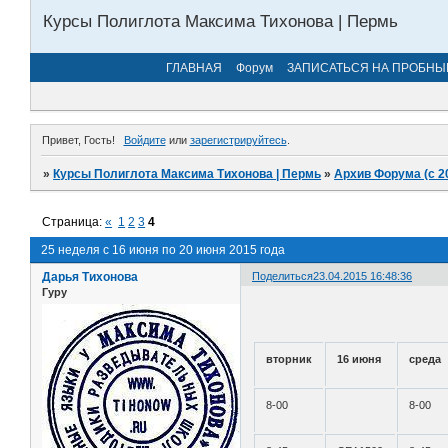
Курсы Полиглота Максима Тихонова | Пермь
ГЛАВНАЯ
Форум
ЗАПИСАТЬСЯ НА ПРОБНЫ
Привет, Гость!
Войдите
или
зарегистрируйтесь
.
»
Курсы Полиглота Максима Тихонова | Пермь
»
Архив Форума (с 2
Страница:
«
1
2
3
4
25 неделя с 16 июня по 20 июня 2015 года
Дарья Тихонова
Поделиться
23.04.2015 16:48:36
Гуру
вторник
16 июня
среда
8-00
8-00