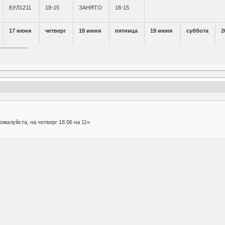
БУЛ1211
18-15
ЗАНЯТО
18-15
17 июня
четверг
18 июня
пятница
19 июня
суббота
2
жалуйста, на четверг 18.06 на 11ч