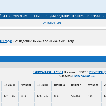
Й УРОК
Участники
СООБЩЕНИЕ ДЛЯ АДМИНИСТРАТОРА
РЕКВИЗИТЫ
Активные темы
011 года)
»
25 неделя с 16 июня по 20 июня 2015 года
ЗАПИСАТЬСЯ НА УРОК
Вы можете ПОСЛЕ
РЕГИСТРАЦИ
Следуйте
Правилам записи!
17 июня
четверг
18 июня
пятница
19 июня
суббота
2
КАС1505
8-00
КАС1505
8-00
КАС1505
8-00
К