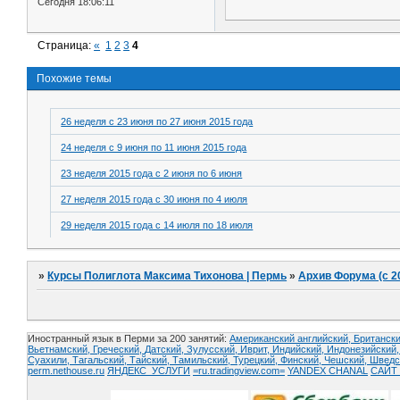
Сегодня 18:06:11
Страница:
«
1
2
3
4
Похожие темы
26 неделя с 23 июня по 27 июня 2015 года
24 неделя с 9 июня по 11 июня 2015 года
23 неделя 2015 года с 2 июня по 6 июня
27 неделя 2015 года с 30 июня по 4 июля
29 неделя 2015 года с 14 июля по 18 июля
»
Курсы Полиглота Максима Тихонова | Пермь
»
Архив Форума (с 2
Иностранный язык в Перми за 200 занятий:
Американский английский, Британски
Вьетнамский,
Греческий,
Датский,
Зулусский,
Иврит,
Индийский,
Индонезийский
Суахили,
Тагальский,
Тайский,
Тамильский,
Турецкий,
Финский,
Чешский,
Шведс
perm.nethouse.ru
ЯНДЕКС_УСЛУГИ
=ru.tradingview.com=
YANDEX CHANAL
САЙТ 