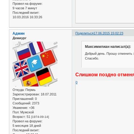
Провел на форуме:
9 часов 7 минут
Последний визит:
10.03.2016 16:33:26
Админ
Поделиться
17.06.2015 15:02:23
Демиург
Максимилиан написал(а):
Добрый день. Прошу отменить з
Спасибо.
Слишком поздно отменя
0
Откуда:
Пермь
Зарегистрирован
: 18.07.2011
Приглашений:
0
Сообщений:
2373
Уважение:
+36
Пол:
Мужской
Возраст:
51
[1974-09-14]
Провел на форуме:
5 месяцев 18 дней
Последний визит: