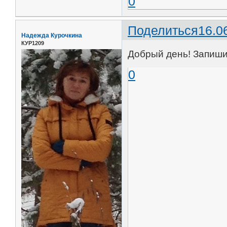
0
Поделиться
16.0
Надежда Курочкина
КУР1209
Добрый день! Запишит
0