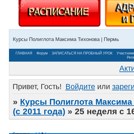
Курсы Полиглота Максима Тихонова | Пермь
ГЛАВНАЯ
Форум
ЗАПИСАТЬСЯ НА ПРОБНЫЙ УРОК
Участник
Рег
Акт
Привет, Гость!
Войдите
или
зарег
»
Курсы Полиглота Максима 
(с 2011 года)
»
25 неделя с 1
Страница:
«
1
2
3
4
»