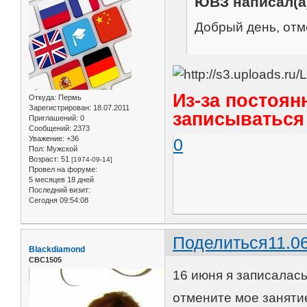
ЮВЗ написал(а
Добрый день, отме
Из-за постоян
Откуда:
Пермь
Зарегистрирован
: 18.07.2011
записываться 
Приглашений:
0
Сообщений:
2373
Уважение:
+36
0
Пол:
Мужской
Возраст:
51
[1974-09-14]
Провел на форуме:
5 месяцев 18 дней
Последний визит:
Сегодня 09:54:08
Поделиться
11.0
Blackdiamond
СВС1505
16 июня я записалась 
отмените мое занятие