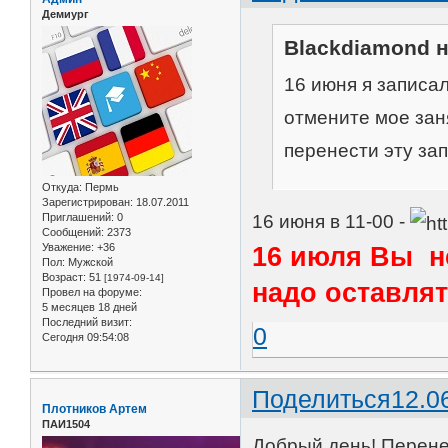
Демиург
Blackdiamond н
16 июня я записал
отмените мое заня
перенести эту зап
Откуда:
Пермь
Зарегистрирован
: 18.07.2011
Приглашений:
0
16 июня в 11-00 -
Сообщений:
2373
16 июля Вы не
Уважение:
+36
Пол:
Мужской
Возраст:
51
[1974-09-14]
надо оставлять
Провел на форуме:
5 месяцев 18 дней
Последний визит:
0
Сегодня 09:54:08
Поделиться
12.0
Плотников Артем
ПАИ1504
Добрый день! Перене