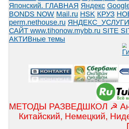
Японский.
ГЛАВНАЯ
Яндекс
Googl
BONDS NOW
Mail.ru
HSK
КРУЗ
НО
perm.nethouse.ru
ЯНДЕКС_УСЛУГ
САЙТ www.tihonow.mybb.ru
SITE
SI
АКТИВные темы
МЕТОДЫ РАЗВЕДШКОЛ ☭ Англ
Китайский, Немецкий, Нид