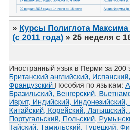
27 неделя 2015 года с 30 июня по 4 июля
Архив Форума (с 
29 неделя 2015 года с 14 июля по 18 июля
Архив Форума (с 
»
Курсы Полиглота Максима 
(с 2011 года)
»
25 неделя с 1
Иностранный язык в Перми за 200 
Британский английский,
Испанский
Французский
Пособия по языкам:
А
Бразильский,
Венгерский,
Вьетнам
Иврит,
Индийский,
Индонезийский,
Китайский,
Корейский,
Латышский,
Португальский,
Польский,
Румынск
Тайский,
Тамильский,
Турецкий,
Фи