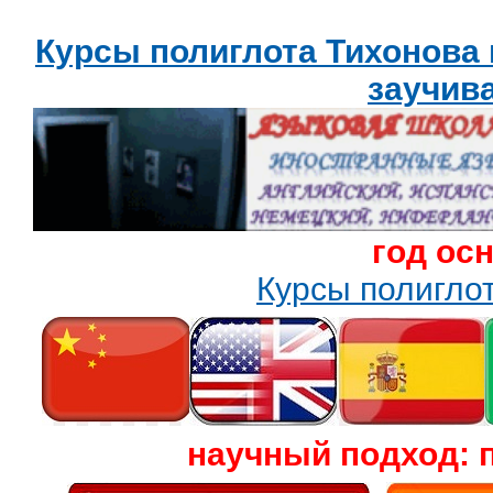
Курсы полиглота Тихонова
заучив
год ос
Курсы полигл
научный подход: 