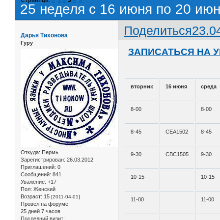
25 неделя с 16 июня по 20 июн
Поделиться
23.0
Дарья Тихонова
Гуру
ЗАПИСАТЬСЯ НА 
вторник
16 июня
среда
8-00
8-00
8-45
СЕА1502
8-45
Откуда:
Пермь
9-30
СВС1505
9-30
Зарегистрирован
: 26.03.2012
Приглашений:
0
Сообщений:
841
10-15
10-15
Уважение:
+17
Пол:
Женский
Возраст:
15
[2011-04-01]
11-00
11-00
Провел на форуме:
25 дней 7 часов
Последний визит: