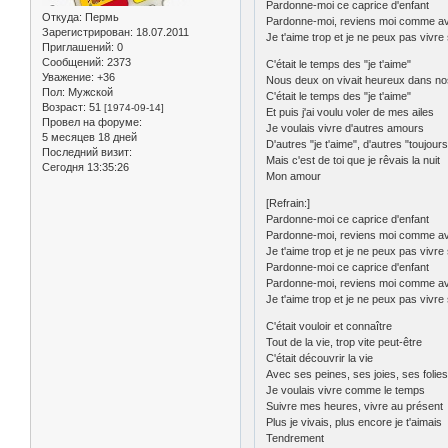
Pardonne-moi ce caprice d'enfant
Откуда:
Пермь
Pardonne-moi, reviens moi comme a
Зарегистрирован
: 18.07.2011
Je t'aime trop et je ne peux pas vivre 
Приглашений:
0
Сообщений:
2373
C'était le temps des "je t'aime"
Уважение:
+36
Nous deux on vivait heureux dans no
Пол:
Мужской
C'était le temps des "je t'aime"
Возраст:
51
[1974-09-14]
Et puis j'ai voulu voler de mes ailes
Провел на форуме:
Je voulais vivre d'autres amours
5 месяцев 18 дней
D'autres "je t'aime", d'autres "toujours
Последний визит:
Mais c'est de toi que je rêvais la nuit
Сегодня 13:35:26
Mon amour
[Refrain:]
Pardonne-moi ce caprice d'enfant
Pardonne-moi, reviens moi comme a
Je t'aime trop et je ne peux pas vivre 
Pardonne-moi ce caprice d'enfant
Pardonne-moi, reviens moi comme a
Je t'aime trop et je ne peux pas vivre 
C'était vouloir et connaître
Tout de la vie, trop vite peut-être
C'était découvrir la vie
Avec ses peines, ses joies, ses folie
Je voulais vivre comme le temps
Suivre mes heures, vivre au présent
Plus je vivais, plus encore je t'aimais
Tendrement