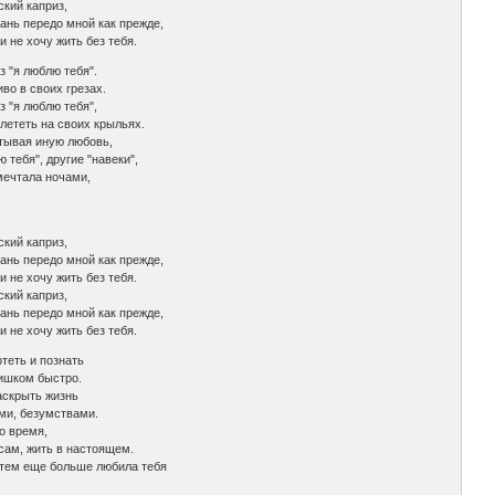
ский каприз,
ань передо мной как прежде,
и не хочу жить без тебя.
 "я люблю тебя".
во в своих грезах.
 "я люблю тебя",
улететь на своих крыльях.
ытывая иную любовь,
 тебя", другие "навеки",
мечтала ночами,
ский каприз,
ань передо мной как прежде,
и не хочу жить без тебя.
ский каприз,
ань передо мной как прежде,
и не хочу жить без тебя.
теть и познать
ишком быстро.
аскрыть жизнь
ми, безумствами.
о время,
сам, жить в настоящем.
 тем еще больше любила тебя