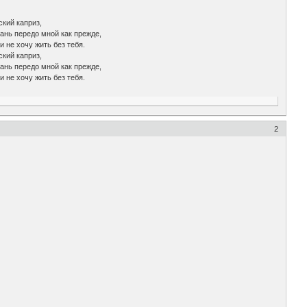
ский каприз,
ань передо мной как прежде,
и не хочу жить без тебя.
ский каприз,
ань передо мной как прежде,
и не хочу жить без тебя.
2