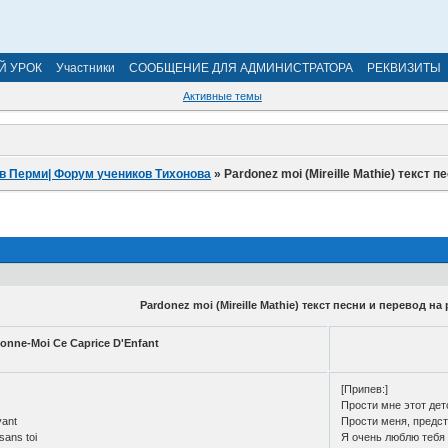
Й УРОК
Участники
СООБЩЕНИЕ ДЛЯ АДМИНИСТРАТОРА
РЕКВИЗИТЫ
Активные темы
в Перми| Форум учеников Тихонова
»
Pardonez moi (Mireille Mathie) текст 
Pardonez moi (Mireille Mathie) текст песни и перевод на
onne-Moi Ce Caprice D'Enfant
[Припев:]
Прости мне этот дет
vant
Прости меня, предст
sans toi
Я очень люблю тебя 