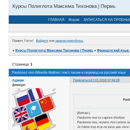
Курсы Полиглота Максима Тихонова | Пермь
ГЛАВНАЯ
Форум
ЗАПИСАТЬСЯ НА ПРОБНЫ
Привет, Гость!
Войдите
или
зарегистрируйтесь
.
»
Курсы Полиглота Максима Тихонова | Пермь
»
Французский язык 
Страница:
1
Pardonez moi (Mireille Mathie) текст песни и перевод на русский язык
Админ
Поделиться
17.01.2018 07:44:28
Демиург
Pard
[Refrain:]
Pardonne-moi ce caprice d'enfant
Pardonne-moi, reviens moi comme a
Je t'aime trop et je ne peux pas vivre 