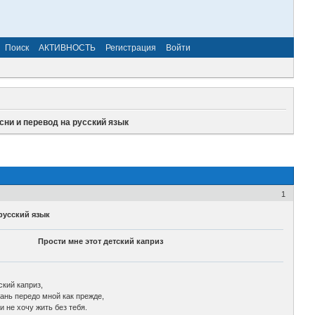
Поиск
АКТИВНОСТЬ
Регистрация
Войти
песни и перевод на русский язык
1
 русский язык
Прости мне этот детский каприз
ский каприз,
ань передо мной как прежде,
и не хочу жить без тебя.