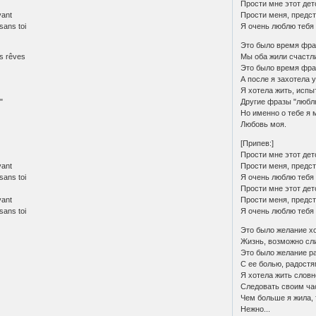
Прости мне этот дет
vant
Прости меня, предст
sans toi
Я очень люблю тебя 
Это было время фраз
s rêves
Мы оба жили счастли
Это было время фраз
А после я захотела 
Я хотела жить, исп
"
Другие фразы "люблю
Но именно о тебе я 
Любовь моя.
[Припев:]
Прости мне этот дет
vant
Прости меня, предст
sans toi
Я очень люблю тебя 
Прости мне этот дет
vant
Прости меня, предст
sans toi
Я очень люблю тебя 
Это было желание хо
Жизнь, возможно сл
Это было желание р
s
С ее болью, радостя
Я хотела жить словн
Следовать своим ча
Чем больше я жила,
Нежно...