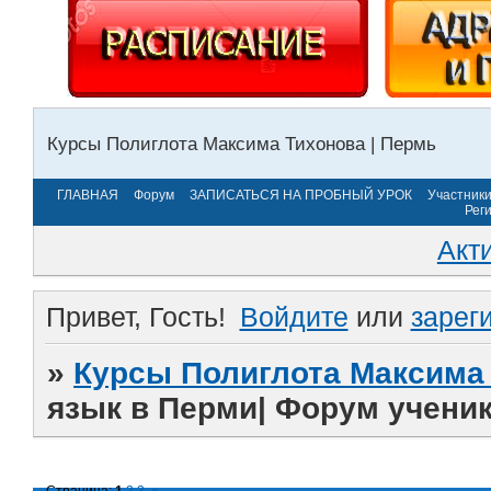
Курсы Полиглота Максима Тихонова | Пермь
ГЛАВНАЯ
Форум
ЗАПИСАТЬСЯ НА ПРОБНЫЙ УРОК
Участник
Рег
Акт
Привет, Гость!
Войдите
или
зарег
»
Курсы Полиглота Максима 
язык в Перми| Форум учени
Страница:
1
2
3
»