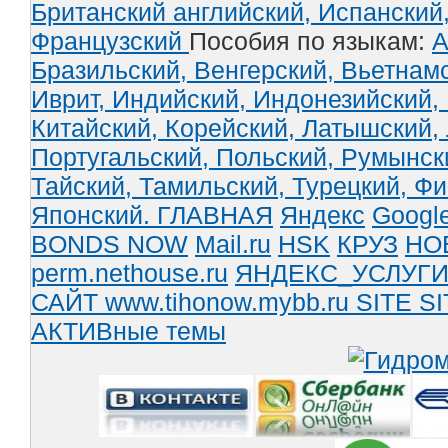
Британский английский,
Испанский
Французский
Пособия по языкам:
А
Бразильский,
Венгерский,
Вьетнам
Иврит,
Индийский,
Индонезийский,
Китайский,
Корейский,
Латышский,
Португальский,
Польский,
Румынск
Тайский,
Тамильский,
Турецкий,
Фи
Японский.
ГЛАВНАЯ
Яндекс
Googl
BONDS NOW
Mail.ru
HSK
КРУЗ
НО
perm.nethouse.ru
ЯНДЕКС_УСЛУГ
САЙТ www.tihonow.mybb.ru
SITE
SI
АКТИВные темы