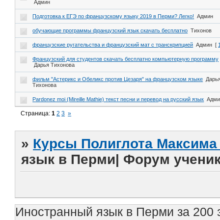
Админ
Подготовка к ЕГЭ по французскому языку 2019 в Перми? Легко!
Админ
обучающие программы французский язык скачать бесплатно
Тихонов
французские ругательства и французский мат с транскрипцией
Админ
[
Французский для студентов скачать бесплатно компьютерную программу
Дарья Тихонова
фильм "Астерикс и Обеликс против Цезаря" на французском языке
Дарь
Тихонова
Pardonez moi (Mireille Mathie) текст песни и перевод на русский язык
Адми
Страница:
1
2
3
»
»
Курсы Полиглота Максима 
язык в Перми| Форум учени
Иностранный язык в Перми за 200 