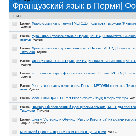
Французский язык в Перми| Ф
Тема
Важно:
Французский язык Пермь | МЕТОДЫ полиглота Тихонова (8 языко
Админ
Важно:
Курсы французского языка в Перми | МЕТОДЫ полиглота Тихонов
языков
Админ
Важно:
Французский язык для начинающих в Перми | МЕТОДЫ полиглота
Тихонова
Админ
Важно:
Французский язык в Перми | МЕТОДЫ полиглота Тихонова (8 язык
Админ
Важно:
интенсивные курсы французского языка в Перми | МЕТОДЫ Тихо
Админ
Важно:
Репетитор французского языка Пермь | МЕТОДЫ полиглота Тихон
язык
Админ
Важно:
Маленький Принц Le Petit Prince (текст и звук) в формате mp4
Алё
Важно:
Примерный план занятий французским языком | МЕТОДЫ полигло
Тихонова
Тихонов
Важно:
фильм "Астерикс и Обеликс: Миссия Клеопатра" на французом яз
Дарья Тихонова
Маленький Принц на французском языке с субтитрами
Алёна