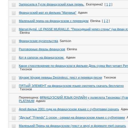
Запросила в Гугле французский язык пермь.
Екатерина2
[
1
2
]
Французский мат из фильма "Матрица"
Админ
Маленький принц на французском с переводом
Elenina
[
1
2
]
Marsel Aymé. LE PASSE MURAILLE. "Проходящий через стены" (на фран яз
Elenina
Французские ругательства
Samson
Разговорные фразы французов
Elenina
Кот в сапогах на французском.
Админ
Какое стихотворение по-французски в фильме День сурка Фил читает Ри
Тихонов
Voyage Voyage певицы Desireless: текст и перевод песни
Тихонов
ПЯТЫЙ ЭЛЕМЕНТ на французском языке смотреть скачать бесплатно
Тихонов
Перемещена:
ФРАНЦУЗСКИЙ ЯЗЫК ОНЛАЙН у полиглота Тихонова | Fran
PLATINUM
Админ
Ameli фильм 2001 года на французском языке с субтитрами скачать
Адм
"Друзья" "Friends" 1 сезон - сериал на французском языке с субтитрами
Маленький Принц на французском (текст и звук) в формате mp4 скачать