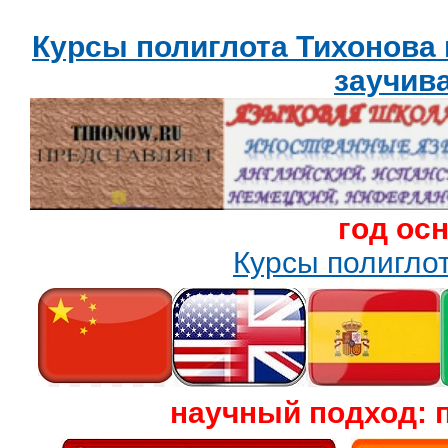
Курсы полиглота Тихонова
заучив
год ос
Курсы полигл
научный подход: 