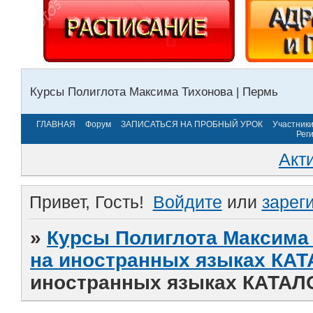
Курсы Полиглота Максима Тихонова | Пермь
ГЛАВНАЯ
Форум
ЗАПИСАТЬСЯ НА ПРОБНЫЙ УРОК
Участник
Рег
Акт
Привет, Гость!
Войдите
или
зарег
»
Курсы Полиглота Максима 
на иностранных языках КА
иностранных языках КАТАЛО