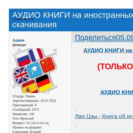
АУДИО КНИГИ на иностранных
Страница:
1
скачивания
Поделиться
05.0
Админ
Демиург
АУДИО КНИГИ на 
(ТОЛЬК
АУДИО КНИГ
Откуда:
Пермь
Зарегистрирован
: 18.07.2011
Приглашений:
0
.
Сообщений:
2373
Уважение:
+36
Лао Цзы - Книга об ис
Пол:
Мужской
Возраст:
51
.
[1974-09-14]
Провел на форуме:
5 месяцев 18 дней