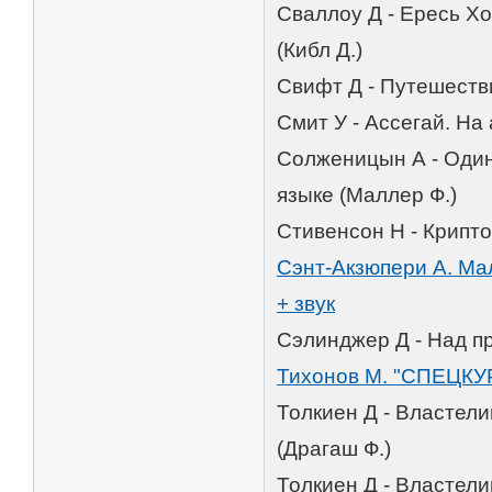
Сваллоу Д - Ересь Х
(Кибл Д.)
Свифт Д - Путешестви
Смит У - Ассегай. На
Солженицын А - Один
языке (Маллер Ф.)
Стивенсон Н - Крипто
Сэнт-Акзюпери А. Мал
+ звук
Сэлинджер Д - Над пр
Тихонов М. "СПЕЦ
Толкиен Д - Властели
(Драгаш Ф.)
Толкиен Д - Властели