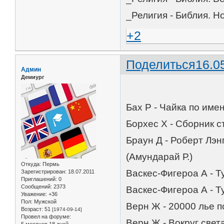
_Религия - Библия. Н
+2
Поделиться
16.0
Админ
Демиург
Бах Р - Чайка по име
Борхес Х - Сборник с
Браун Д - Роберт Лэн
(Амундарай Р.)
Откуда:
Пермь
Васкес-Фигероа А - Ту
Зарегистрирован
: 18.07.2011
Приглашений:
0
Сообщений:
2373
Васкес-Фигероа А - Т
Уважение:
+36
Пол:
Мужской
Верн Ж - 20000 лье п
Возраст:
51
[1974-09-14]
Провел на форуме:
Верн Ж - Вокруг свет
5 месяцев 18 дней