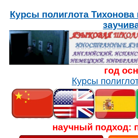
Курсы полиглота Тихонова
заучив
год ос
Курсы полигл
научный подход: 