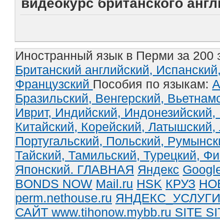
видеокурс британского англи
Иностранный язык в Перми за 200 
Британский английский,
Испанский
Французский
Пособия по языкам:
А
Бразильский,
Венгерский,
Вьетнам
Иврит,
Индийский,
Индонезийский,
Китайский,
Корейский,
Латышский,
Португальский,
Польский,
Румынск
Тайский,
Тамильский,
Турецкий,
Фи
Японский.
ГЛАВНАЯ
Яндекс
Googl
BONDS NOW
Mail.ru
HSK
КРУЗ
НО
perm.nethouse.ru
ЯНДЕКС_УСЛУГ
САЙТ www.tihonow.mybb.ru
SITE
SI