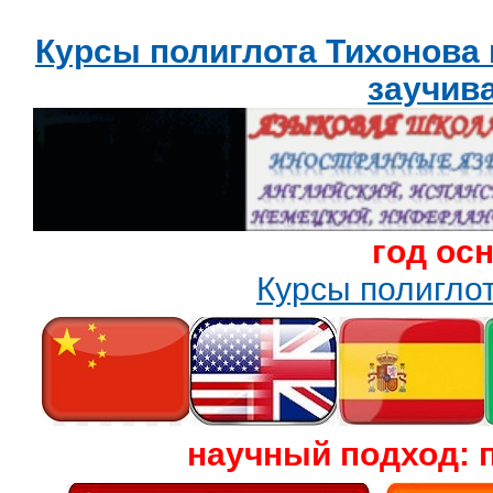
Курсы полиглота Тихонова
заучив
год ос
Курсы полигл
научный подход: 