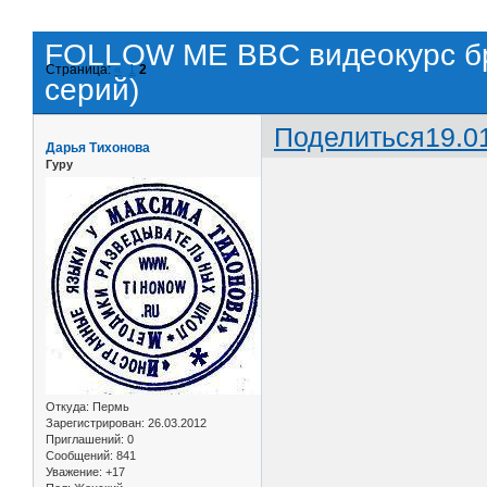
FOLLOW ME BBC видеокурс бри
Страница:
«
1
2
серий)
Поделиться
19.0
Дарья Тихонова
Гуру
Откуда:
Пермь
Зарегистрирован
: 26.03.2012
Приглашений:
0
Сообщений:
841
Уважение:
+17