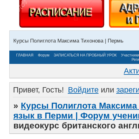
Курсы Полиглота Максима Тихонова | Пермь
ГЛАВНАЯ
Форум
ЗАПИСАТЬСЯ НА ПРОБНЫЙ УРОК
Участник
Рег
Акт
Привет, Гость!
Войдите
или
зарег
»
Курсы Полиглота Максима 
язык в Перми | Форум учени
видеокурс британского англи