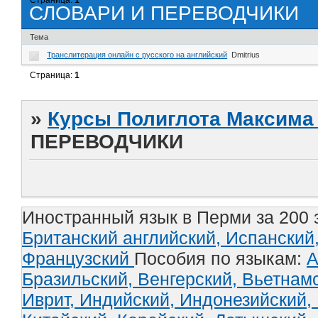
СЛОВАРИ И ПЕРЕВОДЧИКИ
Тема
Транслитерация онлайн с русского на английский
Dmitrius
Страница:
1
»
Курсы Полиглота Максима 
ПЕРЕВОДЧИКИ
Иностранный язык в Перми за 200 
Британский английский,
Испанский
Французский
Пособия по языкам:
А
Бразильский,
Венгерский,
Вьетнам
Иврит,
Индийский,
Индонезийский,