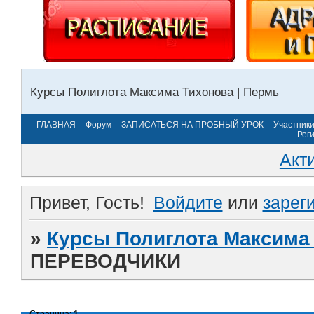
Курсы Полиглота Максима Тихонова | Пермь
ГЛАВНАЯ
Форум
ЗАПИСАТЬСЯ НА ПРОБНЫЙ УРОК
Участник
Рег
Акт
Привет, Гость!
Войдите
или
зарег
»
Курсы Полиглота Максима 
ПЕРЕВОДЧИКИ
Страница:
1