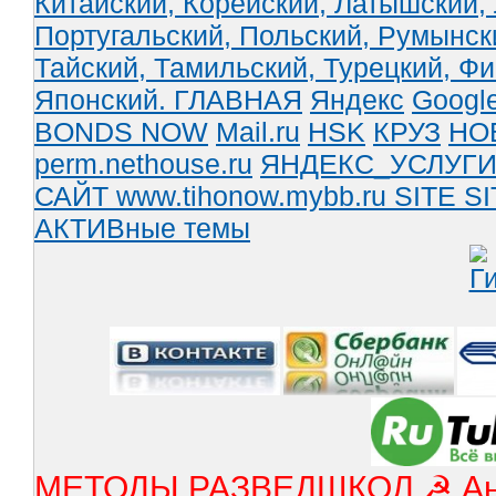
Китайский,
Корейский,
Латышский,
Португальский,
Польский,
Румынск
Тайский,
Тамильский,
Турецкий,
Фи
Японский.
ГЛАВНАЯ
Яндекс
Googl
BONDS NOW
Mail.ru
HSK
КРУЗ
НО
perm.nethouse.ru
ЯНДЕКС_УСЛУГ
САЙТ www.tihonow.mybb.ru
SITE
SI
АКТИВные темы
МЕТОДЫ РАЗВЕДШКОЛ ☭ Англ