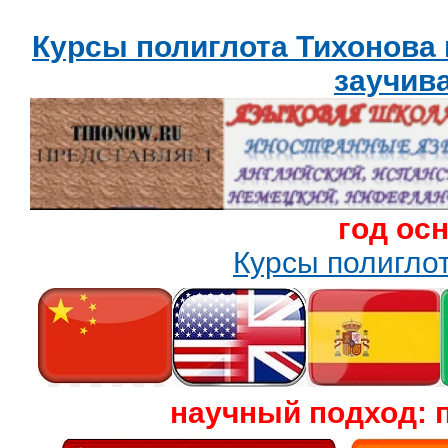
Курсы полиглота Тихонова
заучив
год ос
Курсы полигл
научный подход: 