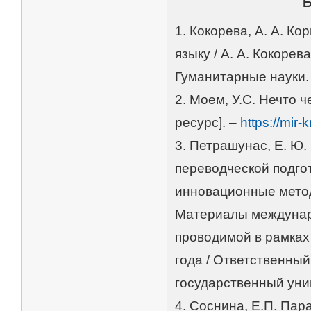
1. Кокорева, А. А. К
языку / А. А. Кокорев
Гуманитарные науки. –
2. Моем, У.С. Нечто 
ресурс]. –
https://mir
3. Петрашунас, Е. Ю.
переводческой подгот
инновационные метод
Материалы междунар
проводимой в рамках
года / Ответственный
государственный унив
4. Соснина, Е.П. Пар