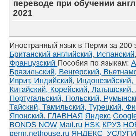
переводе при обучении англ
2021
Иностранный язык в Перми за 200 
Британский английский,
Испанский
Французский
Пособия по языкам:
А
Бразильский,
Венгерский,
Вьетнам
Иврит,
Индийский,
Индонезийский,
Китайский,
Корейский,
Латышский,
Португальский,
Польский,
Румынск
Тайский,
Тамильский,
Турецкий,
Фи
Японский.
ГЛАВНАЯ
Яндекс
Googl
BONDS NOW
Mail.ru
HSK
КРУЗ
НО
perm.nethouse.ru
ЯНДЕКС_УСЛУГ