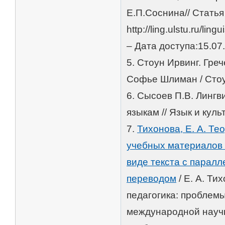
Е.П.Соснина// Статья
http://ling.ulstu.ru/lin
– Дата доступа:15.07
5. Стоун Ирвинг. Гре
Софье Шлиман / Стоун
6. Сысоев П.В. Линг
языкам // Язык и культ
7.
Тихонова, Е. А. Т
учебных материалов 
виде текста с парал
переводом
/ Е. А. Ти
педагогика: проблемы
международной научн