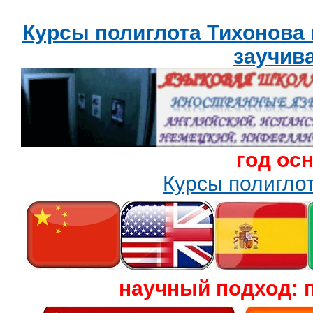
Курсы полиглота Тихонова
заучив
год ос
Курсы полигл
научный подход: 