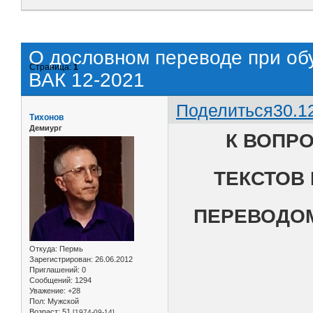
О дословном переводе при об
Страница:
1
ВАК 12-2021
Поделиться
30.1
Тихонов
Демиург
К ВОПР
ТЕКСТОВ
ПЕРЕВОДОМ
Откуда:
Пермь
Зарегистрирован
: 26.06.2012
Приглашений:
0
Сообщений:
1294
Уважение:
+28
Пол:
Мужской
Возраст:
51
[1974-09-14]