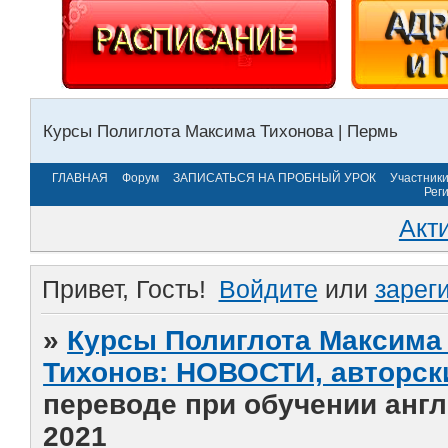
Курсы Полиглота Максима Тихонова | Пермь
ГЛАВНАЯ
Форум
ЗАПИСАТЬСЯ НА ПРОБНЫЙ УРОК
Участник
Рег
Акт
Привет, Гость!
Войдите
или
зарег
»
Курсы Полиглота Максима 
Тихонов: НОВОСТИ, авторск
переводе при обучении англ
2021