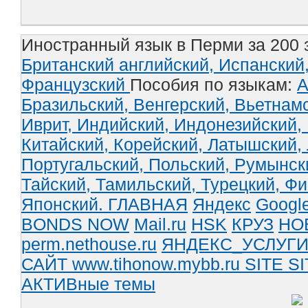
Иностранный язык в Перми за 200 
Британский английский,
Испанский
Французский
Пособия по языкам:
А
Бразильский,
Венгерский,
Вьетнам
Иврит,
Индийский,
Индонезийский,
Китайский,
Корейский,
Латышский,
Португальский,
Польский,
Румынск
Тайский,
Тамильский,
Турецкий,
Фи
Японский.
ГЛАВНАЯ
Яндекс
Googl
BONDS NOW
Mail.ru
HSK
КРУЗ
НО
perm.nethouse.ru
ЯНДЕКС_УСЛУГ
САЙТ www.tihonow.mybb.ru
SITE
SI
АКТИВные темы