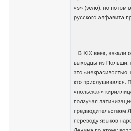
«s» (зело), но потом
русского алфавита п
В XIX веке, вякали 
выходцы из Польши, 
это «некрасивостью, 
кто прислушивался. 
«польская» кириллица
ползучая латинизаци
предводительством Л
переводу языков нар
Ленина по этому вопр