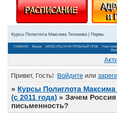
Курсы Полиглота Максима Тихонова | Пермь
ГЛАВНАЯ
Форум
ЗАПИСАТЬСЯ НА ПРОБНЫЙ УРОК
Участник
Рег
Акт
Привет, Гость!
Войдите
или
зарег
»
Курсы Полиглота Максима 
(с 2011 года)
»
Зачем Россия
письменность?