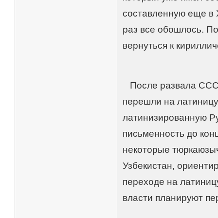
составленную еще в 
раз все обошлось. П
вернуться к кириллич
После развала СССР
перешли на латиницу
латинизированную Ру
письменность до кон
некоторые тюркаюзыч
Узбекистан, ориентир
переходе на латиницу
власти планируют пе