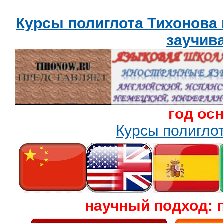
Курсы полиглота Тихонова
заучив
год ос
Курсы полигл
научный подход: 