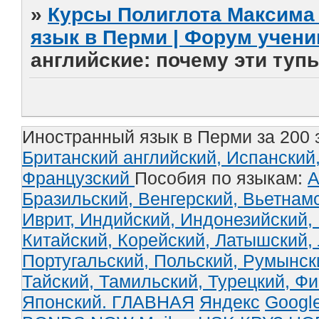
»
Курсы Полиглота Максима 
язык в Перми | Форум учени
английские: почему эти туп
Иностранный язык в Перми за 200 
Британский английский,
Испанский
Французский
Пособия по языкам:
А
Бразильский,
Венгерский,
Вьетнам
Иврит,
Индийский,
Индонезийский,
Китайский,
Корейский,
Латышский,
Португальский,
Польский,
Румынск
Тайский,
Тамильский,
Турецкий,
Фи
Японский.
ГЛАВНАЯ
Яндекс
Googl