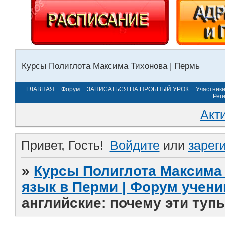
Курсы Полиглота Максима Тихонова | Пермь
ГЛАВНАЯ
Форум
ЗАПИСАТЬСЯ НА ПРОБНЫЙ УРОК
Участник
Рег
Акт
Привет, Гость!
Войдите
или
зарег
»
Курсы Полиглота Максима 
язык в Перми | Форум учени
английские: почему эти туп