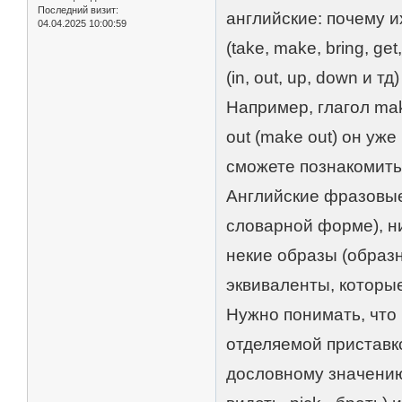
Последний визит:
английские: почему 
04.04.2025 10:00:59
(take, make, bring, g
(in, out, up, down и 
Например, глагол mak
out (make out) он уж
сможете познакомитьс
Английские фразовые
словарной форме), н
некие образы (образ
эквиваленты, которые
Нужно понимать, что
отделяемой приставко
дословному значению г