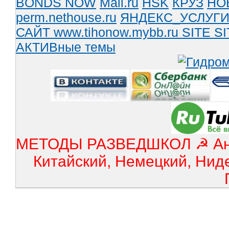
BONDS NOW
Mail.ru
HSK
КРУЗ
НО
perm.nethouse.ru
ЯНДЕКС_УСЛУГ
САЙТ www.tihonow.mybb.ru
SITE
SI
АКТИВные темы
МЕТОДЫ РАЗВЕДШКОЛ ☭ Англ
Китайский, Немецкий, Нид