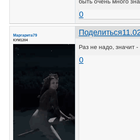
быть очень много зн
0
Поделиться
11.0
Маргарита79
КУМ1204
Раз не надо, значит -
0