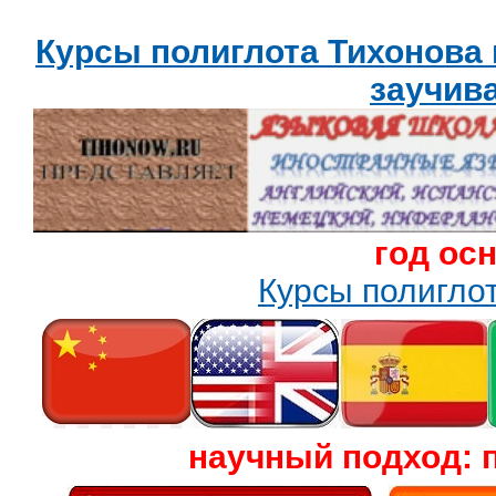
Курсы полиглота Тихонова
заучив
год ос
Курсы полигл
научный подход: 