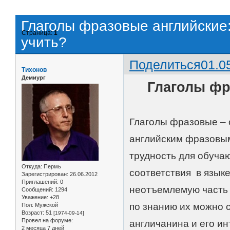
Глаголы фразовые английские:
Страница:
1
учить?
Поделиться
01.0
Тихонов
Демиург
Глаголы фр
Глаголы фразовые – 
английским фразовым
трудность для обучаю
Откуда:
Пермь
соответствия в язык
Зарегистрирован
: 26.06.2012
Приглашений:
0
неотъемлемую часть 
Сообщений:
1294
Уважение:
+28
по знанию их можно 
Пол:
Мужской
Возраст:
51
[1974-09-14]
Провел на форуме:
англичанина и его ин
2 месяца 7 дней