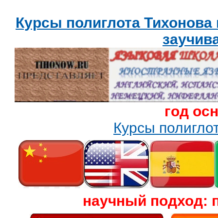
Курсы полиглота Тихонова
заучив
год ос
Курсы полигл
научный подход: 