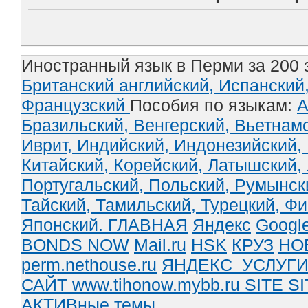
Иностранный язык в Перми за 200 
Британский английский,
Испанский
Французский
Пособия по языкам:
А
Бразильский,
Венгерский,
Вьетнам
Иврит,
Индийский,
Индонезийский,
Китайский,
Корейский,
Латышский,
Португальский,
Польский,
Румынск
Тайский,
Тамильский,
Турецкий,
Фи
Японский.
ГЛАВНАЯ
Яндекс
Googl
BONDS NOW
Mail.ru
HSK
КРУЗ
НО
perm.nethouse.ru
ЯНДЕКС_УСЛУГ
САЙТ www.tihonow.mybb.ru
SITE
SI
АКТИВные темы