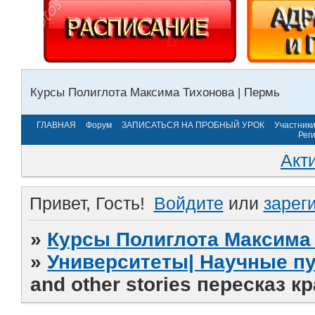
Курсы Полиглота Максима Тихонова | Пермь
ГЛАВНАЯ
Форум
ЗАПИСАТЬСЯ НА ПРОБНЫЙ УРОК
Участник
Рег
Акт
Привет, Гость!
Войдите
или
зарег
»
Курсы Полиглота Максима 
»
Университеты| Научные п
and other stories пересказ к