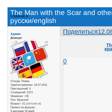
The Man with the Scar and othe
Страница:
1
русски/english
Поделиться
12.0
Админ
Демиург
Th
кра
0
Откуда:
Пермь
Зарегистрирован
: 18.07.2011
Приглашений:
0
Сообщений:
2373
Уважение:
+36
Пол:
Мужской
Возраст:
51
[1974-09-14]
Провел на форуме:
5 месяцев 18 дней