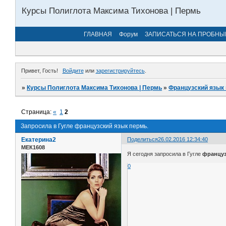
Курсы Полиглота Максима Тихонова | Пермь
ГЛАВНАЯ
Форум
ЗАПИСАТЬСЯ НА ПРОБНЫ
Привет, Гость!
Войдите
или
зарегистрируйтесь
.
»
Курсы Полиглота Максима Тихонова | Пермь
»
Французский язык 
Страница:
«
1
2
Запросила в Гугле французский язык пермь.
Екатерина2
Поделиться
26.02.2016 12:34:40
МЕК1608
Я сегодня запросила в Гугле
француз
0