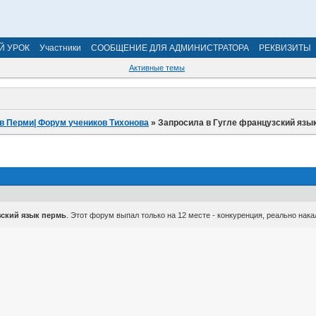
Й УРОК
Участники
СООБЩЕНИЕ ДЛЯ АДМИНИСТРАТОРА
РЕКВИЗИТЫ
Активные темы
в Перми| Форум учеников Тихонова
»
Запросила в Гугле французский язык
ский язык пермь
. Этот форум выпал только на 12 месте - конкуренция, реально нака